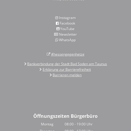
Instagram
Facebook
YouTube
Newsletter
WhatsApp
#hessengegenhetze
Bankverbindung der Stadt Bad Soden am Taunus
Erklärung zur Barrierefreiheit
Barrieren melden
Öffnungszeiten Bürgerbüro
Montag
08:00
-
19:00
Uhr
Von 08:00 bis 19:00 Uhr