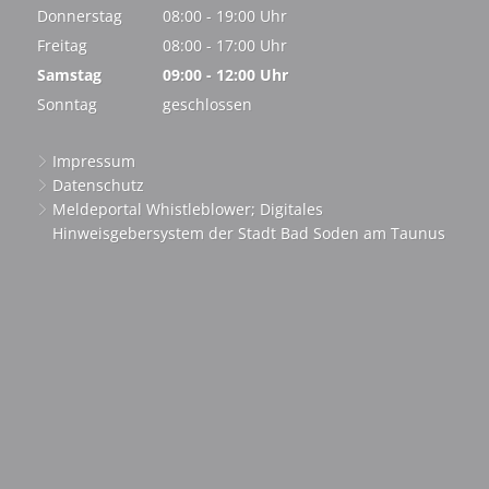
Von 08:00 bis 16:00 Uhr
Donnerstag
08:00
-
19:00
Uhr
Von 08:00 bis 19:00 Uhr
Freitag
08:00
-
17:00
Uhr
Von 08:00 bis 17:00 Uhr
Samstag
09:00
-
12:00
Uhr
Von 09:00 bis 12:00 Uhr
Sonntag
geschlossen
Impressum
Datenschutz
Meldeportal Whistleblower; Digitales
Hinweisgebersystem der Stadt Bad Soden am Taunus