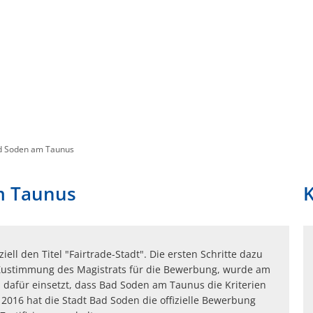
FREIZEIT
WIRTSCHAFT
ONLINE
ad Soden am Taunus
am Taunus
ell den Titel "Fairtrade-Stadt". Die ersten Schritte dazu
 Zustimmung des Magistrats für die Bewerbung, wurde am
h dafür einsetzt, dass Bad Soden am Taunus die Kriterien
z 2016 hat die Stadt Bad Soden die offizielle Bewerbung