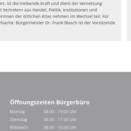
rt, ist die treibende Kraft und dient der Vernetzung
Vertretern aus Handel, Politik, Institutionen und
erinnen der örtlichen Kitas nehmen im Wechsel teil. Für
fsache: Bürgermeister Dr. Frank Blasch ist der Vorsitzende
Öffnungszeiten Bürgerbüro
Montag
08:00
-
19:00
Uhr
Von 08:00 bis 19:00 Uhr
Dienstag
08:00
-
17:00
Uhr
Von 08:00 bis 17:00 Uhr
Mittwoch
08:00
-
16:00
Uhr