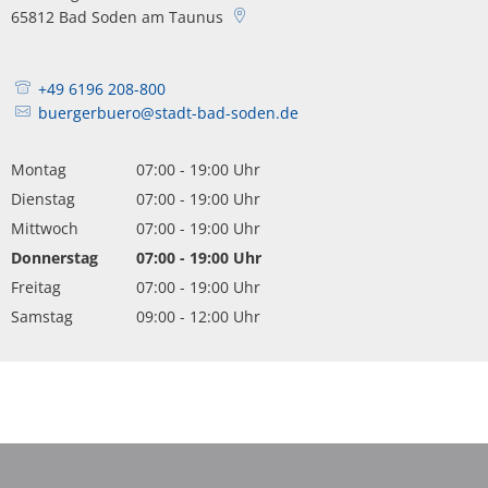
65812
Bad Soden am Taunus
+49 6196 208-800
buergerbuero@stadt-bad-soden.de
Montag
07:00
-
19:00
Uhr
Von 07:00 bis 19:00 Uhr
Dienstag
07:00
-
19:00
Uhr
Von 07:00 bis 19:00 Uhr
Mittwoch
07:00
-
19:00
Uhr
Von 07:00 bis 19:00 Uhr
Donnerstag
07:00
-
19:00
Uhr
Von 07:00 bis 19:00 Uhr
Freitag
07:00
-
19:00
Uhr
Von 07:00 bis 19:00 Uhr
Samstag
09:00
-
12:00
Uhr
Von 09:00 bis 12:00 Uhr