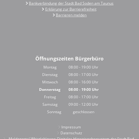
Bankverbindung der Stadt Bad Soden am Taunus
Erklärung zur Barrierefreiheit
Barrieren melden
Öffnungszeiten Bürgerbüro
Montag
08:00
-
19:00
Uhr
Von 08:00 bis 19:00 Uhr
Dienstag
08:00
-
17:00
Uhr
Von 08:00 bis 17:00 Uhr
Mittwoch
08:00
-
16:00
Uhr
Von 08:00 bis 16:00 Uhr
Donnerstag
08:00
-
19:00
Uhr
Von 08:00 bis 19:00 Uhr
Freitag
08:00
-
17:00
Uhr
Von 08:00 bis 17:00 Uhr
Samstag
09:00
-
12:00
Uhr
Von 09:00 bis 12:00 Uhr
Sonntag
geschlossen
Impressum
Datenschutz
Meldeportal Whistleblower; Digitales Hinweisgebersystem der Stadt Bad