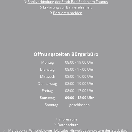
Bankverbindung der Stadt Bad Soden am Taunus
Erklärung zur Barrierefreiheit
Barrieren melden
Öffnungszeiten Bürgerbüro
Montag
08:00
-
19:00
Uhr
Von 08:00 bis 19:00 Uhr
Dienstag
08:00
-
17:00
Uhr
Von 08:00 bis 17:00 Uhr
Mittwoch
08:00
-
16:00
Uhr
Von 08:00 bis 16:00 Uhr
Donnerstag
08:00
-
19:00
Uhr
Von 08:00 bis 19:00 Uhr
Freitag
08:00
-
17:00
Uhr
Von 08:00 bis 17:00 Uhr
Samstag
09:00
-
12:00
Uhr
Von 09:00 bis 12:00 Uhr
Sonntag
geschlossen
Impressum
Datenschutz
Meldeportal Whistleblower; Digitales Hinweisgebersystem der Stadt Bad