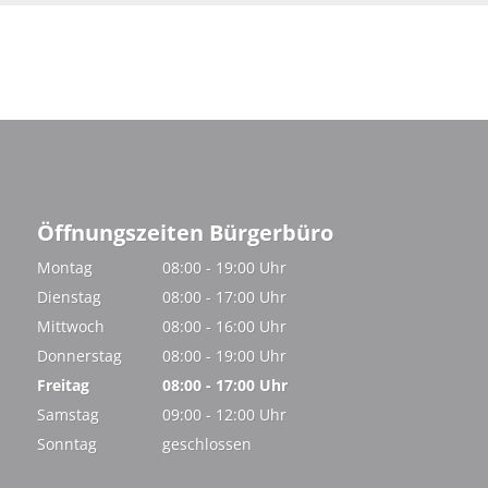
Öffnungszeiten Bürgerbüro
Montag
08:00
-
19:00
Uhr
Von 08:00 bis 19:00 Uhr
Dienstag
08:00
-
17:00
Uhr
Von 08:00 bis 17:00 Uhr
Mittwoch
08:00
-
16:00
Uhr
Von 08:00 bis 16:00 Uhr
Donnerstag
08:00
-
19:00
Uhr
Von 08:00 bis 19:00 Uhr
Freitag
08:00
-
17:00
Uhr
Von 08:00 bis 17:00 Uhr
Samstag
09:00
-
12:00
Uhr
Von 09:00 bis 12:00 Uhr
Sonntag
geschlossen