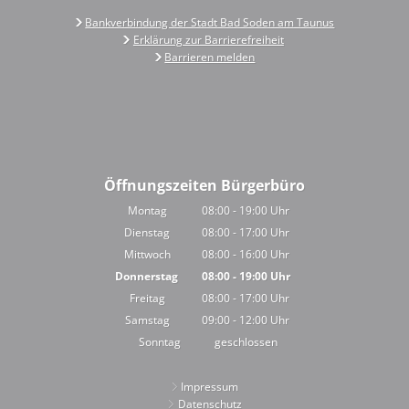
Bankverbindung der Stadt Bad Soden am Taunus
Erklärung zur Barrierefreiheit
Barrieren melden
Öffnungszeiten Bürgerbüro
Montag
08:00
-
19:00
Uhr
Von 08:00 bis 19:00 Uhr
Dienstag
08:00
-
17:00
Uhr
Von 08:00 bis 17:00 Uhr
Mittwoch
08:00
-
16:00
Uhr
Von 08:00 bis 16:00 Uhr
Donnerstag
08:00
-
19:00
Uhr
Von 08:00 bis 19:00 Uhr
Freitag
08:00
-
17:00
Uhr
Von 08:00 bis 17:00 Uhr
Samstag
09:00
-
12:00
Uhr
Von 09:00 bis 12:00 Uhr
Sonntag
geschlossen
Impressum
Datenschutz