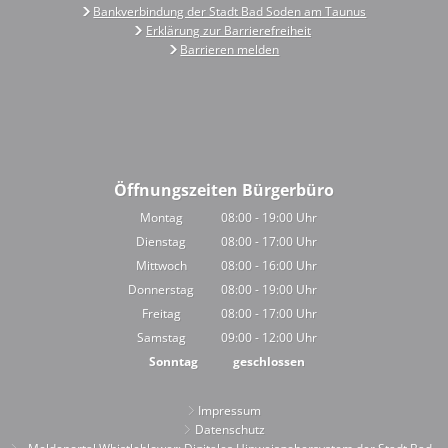
Bankverbindung der Stadt Bad Soden am Taunus
Erklärung zur Barrierefreiheit
Barrieren melden
Öffnungszeiten Bürgerbüro
Montag
08:00
-
19:00
Uhr
Von 08:00 bis 19:00 Uhr
Dienstag
08:00
-
17:00
Uhr
Von 08:00 bis 17:00 Uhr
Mittwoch
08:00
-
16:00
Uhr
Von 08:00 bis 16:00 Uhr
Donnerstag
08:00
-
19:00
Uhr
Von 08:00 bis 19:00 Uhr
Freitag
08:00
-
17:00
Uhr
Von 08:00 bis 17:00 Uhr
Samstag
09:00
-
12:00
Uhr
Von 09:00 bis 12:00 Uhr
Sonntag
geschlossen
Impressum
Datenschutz