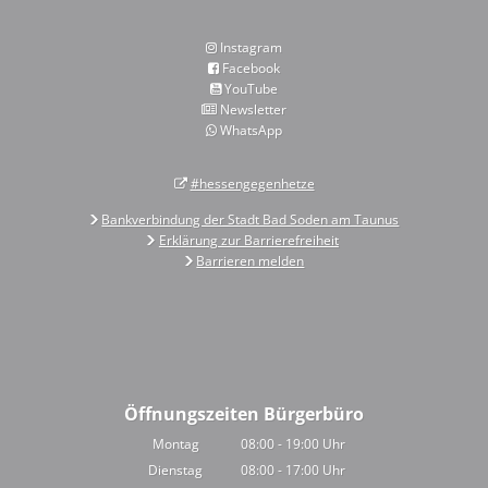
Instagram
Facebook
YouTube
Newsletter
WhatsApp
#hessengegenhetze
Bankverbindung der Stadt Bad Soden am Taunus
Erklärung zur Barrierefreiheit
Barrieren melden
Öffnungszeiten Bürgerbüro
Montag
08:00
-
19:00
Uhr
Von 08:00 bis 19:00 Uhr
Dienstag
08:00
-
17:00
Uhr