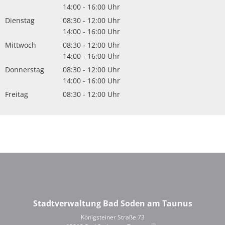
Von 08:30 bis 12:00 Uhr
14:00
-
16:00
Uhr
Von 14:00 bis 16:00 Uhr
Dienstag
08:30
-
12:00
Uhr
Von 08:30 bis 12:00 Uhr
14:00
-
16:00
Uhr
Von 14:00 bis 16:00 Uhr
Mittwoch
08:30
-
12:00
Uhr
Von 08:30 bis 12:00 Uhr
14:00
-
16:00
Uhr
Von 14:00 bis 16:00 Uhr
Donnerstag
08:30
-
12:00
Uhr
Von 08:30 bis 12:00 Uhr
14:00
-
16:00
Uhr
Von 14:00 bis 16:00 Uhr
Freitag
08:30
-
12:00
Uhr
Von 08:30 bis 12:00 Uhr
Stadtverwaltung Bad Soden am Taunus
Königsteiner Straße 73