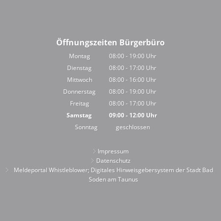
Öffnungszeiten Bürgerbüro
Montag
08:00
-
19:00
Uhr
Von 08:00 bis 19:00 Uhr
Dienstag
08:00
-
17:00
Uhr
Von 08:00 bis 17:00 Uhr
Mittwoch
08:00
-
16:00
Uhr
Von 08:00 bis 16:00 Uhr
Donnerstag
08:00
-
19:00
Uhr
Von 08:00 bis 19:00 Uhr
Freitag
08:00
-
17:00
Uhr
Von 08:00 bis 17:00 Uhr
Samstag
09:00
-
12:00
Uhr
Von 09:00 bis 12:00 Uhr
Sonntag
geschlossen
Impressum
Datenschutz
Meldeportal Whistleblower; Digitales Hinweisgebersystem der Stadt Bad
Soden am Taunus