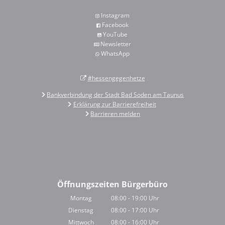
Instagram
Facebook
YouTube
Newsletter
WhatsApp
#hessengegenhetze
Bankverbindung der Stadt Bad Soden am Taunus
Erklärung zur Barrierefreiheit
Barrieren melden
Öffnungszeiten Bürgerbüro
Montag
08:00
-
19:00
Uhr
Von 08:00 bis 19:00 Uhr
Dienstag
08:00
-
17:00
Uhr
Von 08:00 bis 17:00 Uhr
Mittwoch
08:00
-
16:00
Uhr