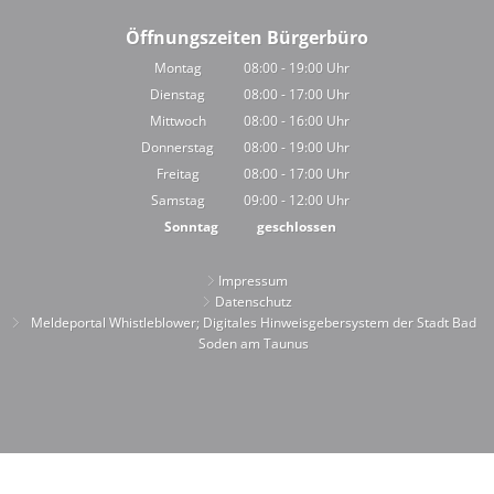
Öffnungszeiten Bürgerbüro
Montag
08:00
-
19:00
Uhr
Von 08:00 bis 19:00 Uhr
Dienstag
08:00
-
17:00
Uhr
Von 08:00 bis 17:00 Uhr
Mittwoch
08:00
-
16:00
Uhr
Von 08:00 bis 16:00 Uhr
Donnerstag
08:00
-
19:00
Uhr
Von 08:00 bis 19:00 Uhr
Freitag
08:00
-
17:00
Uhr
Von 08:00 bis 17:00 Uhr
Samstag
09:00
-
12:00
Uhr
Von 09:00 bis 12:00 Uhr
Sonntag
geschlossen
Impressum
Datenschutz
Meldeportal Whistleblower; Digitales Hinweisgebersystem der Stadt Bad
Soden am Taunus