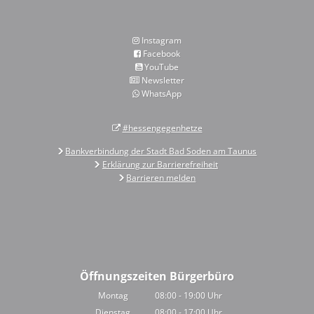
Instagram
Facebook
YouTube
Newsletter
WhatsApp
#hessengegenhetze
Bankverbindung der Stadt Bad Soden am Taunus
Erklärung zur Barrierefreiheit
Barrieren melden
Öffnungszeiten Bürgerbüro
Montag
08:00
-
19:00
Uhr
Von 08:00 bis 19:00 Uhr
Dienstag
08:00
-
17:00
Uhr