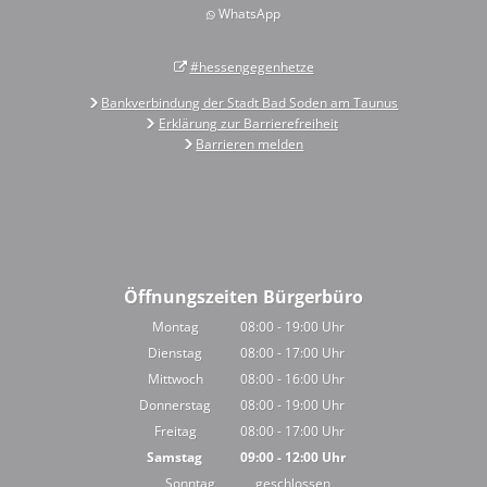
WhatsApp
#hessengegenhetze
Bankverbindung der Stadt Bad Soden am Taunus
Erklärung zur Barrierefreiheit
Barrieren melden
Öffnungszeiten Bürgerbüro
Montag
08:00
-
19:00
Uhr
Von 08:00 bis 19:00 Uhr
Dienstag
08:00
-
17:00
Uhr
Von 08:00 bis 17:00 Uhr
Mittwoch
08:00
-
16:00
Uhr
Von 08:00 bis 16:00 Uhr
Donnerstag
08:00
-
19:00
Uhr
Von 08:00 bis 19:00 Uhr
Freitag
08:00
-
17:00
Uhr
Von 08:00 bis 17:00 Uhr
Samstag
09:00
-
12:00
Uhr
Von 09:00 bis 12:00 Uhr
Sonntag
geschlossen