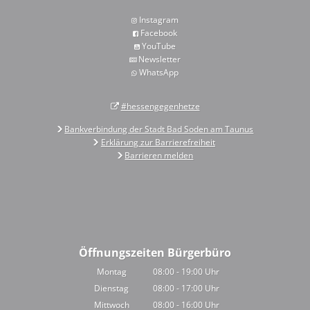
Instagram
Facebook
YouTube
Newsletter
WhatsApp
#hessengegenhetze
Bankverbindung der Stadt Bad Soden am Taunus
Erklärung zur Barrierefreiheit
Barrieren melden
Öffnungszeiten Bürgerbüro
Montag
08:00
-
19:00
Uhr
Von 08:00 bis 19:00 Uhr
Dienstag
08:00
-
17:00
Uhr
Von 08:00 bis 17:00 Uhr
Mittwoch
08:00
-
16:00
Uhr