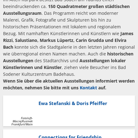
beeindruckenden ca.
150 Quadratmeter großen städtischen
Ausstellungsraum
. Das
Programm reicht von moderner
Malerei, Grafik, Fotografie und Skulpturen bis hin zu
historischen Präsentationen mit lokalem und regionalem
Bezug. Mit namhaften Künstlerinnen und Künstlern wie
James
Rizzi, Salustiano, Markus Lüpertz, Carin Grudda und Elvira
Bach
konnte sich die Stadtgalerie in den letzten Jahren regional
wie überregional einen Namen machen. Auch die
historischen
Ausstellungen
des Stadtarchivs und
Ausstellungen lokaler
Künstlerinnen und Künstler
, ziehen viele Besucher ins Bad
Sodener Kulturzentrum Badehaus.
Wenn Sie über die aktuellen Ausstellungen informiert werden
möchten, nehmen Sie bitte mit uns
Kontakt
auf.
Ewa Stefanski & Doris Pfeiffer
Fotoloft-
MaciejRusinek
Frankfurt/Main
Connections
for
Friendship