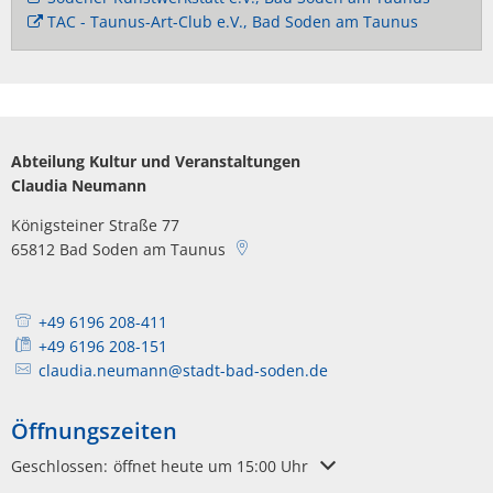
TAC - Taunus-Art-Club e.V., Bad Soden am Taunus
Abteilung Kultur und Veranstaltungen
Claudia Neumann
Königsteiner Straße 77
65812
Bad Soden am Taunus
+49 6196 208-411
+49 6196 208-151
claudia.neumann@stadt-bad-soden.de
Öffnungszeiten
Klicken, um weitere Öffnungs- oder Schließzeiten auszublenden
Geschlossen:
öffnet heute um 15:00 Uhr