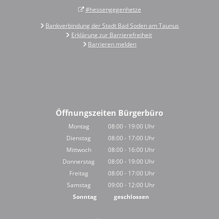
#hessengegenhetze
Bankverbindung der Stadt Bad Soden am Taunus
Erklärung zur Barrierefreiheit
Barrieren melden
Öffnungszeiten Bürgerbüro
Montag
08:00
-
19:00
Uhr
Von 08:00 bis 19:00 Uhr
Dienstag
08:00
-
17:00
Uhr
Von 08:00 bis 17:00 Uhr
Mittwoch
08:00
-
16:00
Uhr
Von 08:00 bis 16:00 Uhr
Donnerstag
08:00
-
19:00
Uhr
Von 08:00 bis 19:00 Uhr
Freitag
08:00
-
17:00
Uhr
Von 08:00 bis 17:00 Uhr
Samstag
09:00
-
12:00
Uhr
Von 09:00 bis 12:00 Uhr
Sonntag
geschlossen