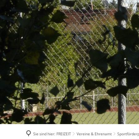
BÜRGERSERVICES
STADT
Sie sind hier:
FREIZEIT
Vereine & Ehrenamt
Sportförderp