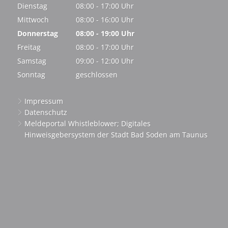
Von 08:00 bis 19:00 Uhr
Dienstag
08:00
-
17:00
Uhr
Von 08:00 bis 17:00 Uhr
Mittwoch
08:00
-
16:00
Uhr
Von 08:00 bis 16:00 Uhr
Donnerstag
08:00
-
19:00
Uhr
Von 08:00 bis 19:00 Uhr
Freitag
08:00
-
17:00
Uhr
Von 08:00 bis 17:00 Uhr
Samstag
09:00
-
12:00
Uhr
Von 09:00 bis 12:00 Uhr
Sonntag
geschlossen
Impressum
Datenschutz
Meldeportal Whistleblower; Digitales
Hinweisgebersystem der Stadt Bad Soden am Taunus