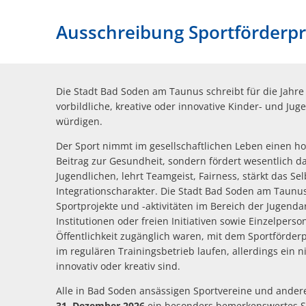
Ausschreibung Sportförderpr
Die Stadt Bad Soden am Taunus schreibt für die Jahr
vorbildliche, kreative oder innovative Kinder- und J
würdigen.
Der Sport nimmt im gesellschaftlichen Leben einen hoh
Beitrag zur Gesundheit, sondern fördert wesentlich d
Jugendlichen, lehrt Teamgeist, Fairness, stärkt das S
Integrationscharakter. Die Stadt Bad Soden am Taun
Sportprojekte und -aktivitäten im Bereich der Jugenda
Institutionen oder freien Initiativen sowie Einzelpers
Öffentlichkeit zugänglich waren, mit dem Sportförder
im regulären Trainingsbetrieb laufen, allerdings ein 
innovativ oder kreativ sind.
Alle in Bad Soden ansässigen Sportvereine und andere
31. Dezember 2026
ein besonders bemerkenswertes Spo