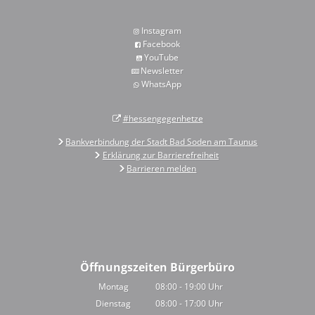
Instagram
Facebook
YouTube
Newsletter
WhatsApp
#hessengegenhetze
Bankverbindung der Stadt Bad Soden am Taunus
Erklärung zur Barrierefreiheit
Barrieren melden
Öffnungszeiten Bürgerbüro
Montag
08:00
-
19:00
Uhr
Von 08:00 bis 19:00 Uhr
Dienstag
08:00
-
17:00
Uhr