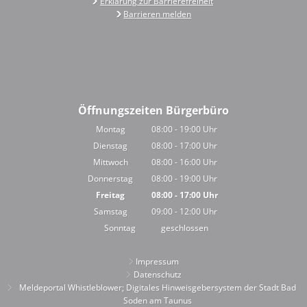
Erklärung zur Barrierefreiheit
Barrieren melden
Öffnungszeiten Bürgerbüro
Montag
08:00
-
19:00
Uhr
Von 08:00 bis 19:00 Uhr
Dienstag
08:00
-
17:00
Uhr
Von 08:00 bis 17:00 Uhr
Mittwoch
08:00
-
16:00
Uhr
Von 08:00 bis 16:00 Uhr
Donnerstag
08:00
-
19:00
Uhr
Von 08:00 bis 19:00 Uhr
Freitag
08:00
-
17:00
Uhr
Von 08:00 bis 17:00 Uhr
Samstag
09:00
-
12:00
Uhr
Von 09:00 bis 12:00 Uhr
Sonntag
geschlossen
Impressum
Datenschutz
Meldeportal Whistleblower; Digitales Hinweisgebersystem der Stadt Bad
Soden am Taunus