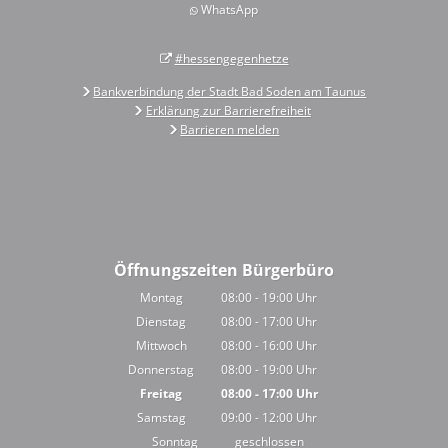
WhatsApp
#hessengegenhetze
Bankverbindung der Stadt Bad Soden am Taunus
Erklärung zur Barrierefreiheit
Barrieren melden
Öffnungszeiten Bürgerbüro
Montag
08:00
-
19:00
Uhr
Von 08:00 bis 19:00 Uhr
Dienstag
08:00
-
17:00
Uhr
Von 08:00 bis 17:00 Uhr
Mittwoch
08:00
-
16:00
Uhr
Von 08:00 bis 16:00 Uhr
Donnerstag
08:00
-
19:00
Uhr
Von 08:00 bis 19:00 Uhr
Freitag
08:00
-
17:00
Uhr
Von 08:00 bis 17:00 Uhr
Samstag
09:00
-
12:00
Uhr
Von 09:00 bis 12:00 Uhr
Sonntag
geschlossen