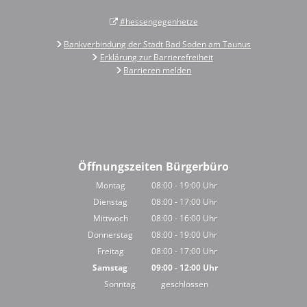
#hessengegenhetze
Bankverbindung der Stadt Bad Soden am Taunus
Erklärung zur Barrierefreiheit
Barrieren melden
Öffnungszeiten Bürgerbüro
Montag
08:00
-
19:00
Uhr
Von 08:00 bis 19:00 Uhr
Dienstag
08:00
-
17:00
Uhr
Von 08:00 bis 17:00 Uhr
Mittwoch
08:00
-
16:00
Uhr
Von 08:00 bis 16:00 Uhr
Donnerstag
08:00
-
19:00
Uhr
Von 08:00 bis 19:00 Uhr
Freitag
08:00
-
17:00
Uhr
Von 08:00 bis 17:00 Uhr
Samstag
09:00
-
12:00
Uhr
Von 09:00 bis 12:00 Uhr
Sonntag
geschlossen