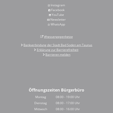
Instagram
Facebook
YouTube
Newsletter
WhatsApp
#hessengegenhetze
Bankverbindung der Stadt Bad Soden am Taunus
Erklärung zur Barrierefreiheit
Barrieren melden
Öffnungszeiten Bürgerbüro
Montag
08:00
-
19:00
Uhr
Von 08:00 bis 19:00 Uhr
Dienstag
08:00
-
17:00
Uhr
Von 08:00 bis 17:00 Uhr
Mittwoch
08:00
-
16:00
Uhr