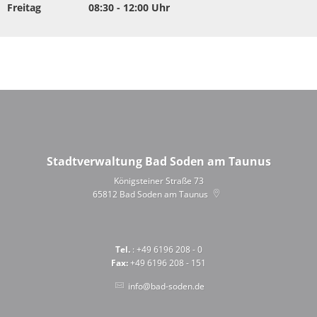
Von 14:00 bis 16:00 Uhr
Freitag
08:30
-
12:00
Uhr
Von 08:30 bis 12:00 Uhr
Stadtverwaltung Bad Soden am Taunus
Königsteiner Straße 73
65812
Bad Soden am Taunus
Tel.
: +49 6196 208 - 0
Fax:
+49 6196 208 - 151
info@bad-soden.de