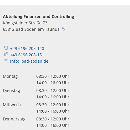
Abteilung Finanzen und Controlling
Königsteiner Straße 73
65812
Bad Soden am Taunus
+49 6196 208-140
+49 6196 208-151
info@bad-soden.de
Montag
08:30
-
12:00
Uhr
Von 08:30 bis 12:00 Uhr
14:00
-
16:00
Uhr
Von 14:00 bis 16:00 Uhr
Dienstag
08:30
-
12:00
Uhr
Von 08:30 bis 12:00 Uhr
14:00
-
16:00
Uhr
Von 14:00 bis 16:00 Uhr
Mittwoch
08:30
-
12:00
Uhr
Von 08:30 bis 12:00 Uhr
14:00
-
16:00
Uhr
Von 14:00 bis 16:00 Uhr
Donnerstag
08:30
-
12:00
Uhr
Von 08:30 bis 12:00 Uhr
14:00
-
16:00
Uhr